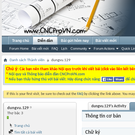
Trang chủ
Diễn đàn
Bài gửi hôm nay
Bài viết mới
Forum Home
Bài viết mới
FAQ
Lịch
Community
Forum Actions
Quick Li
Danh sách Thành viên
dungvu.129
Chú ý
: Các bạn nên tham khảo Nội quy trước khi viết bài (click vào liên kết bê
*
Nội quy và Thông báo diễn đàn CNCProVN.com
*
Nếu bạn thấy hứng thú với bài viết. Hãy dùng chức năng
để chi
If this is your first visit, be sure to check out the
FAQ
by clicking the link above. You ma
dungvu.129's Activity
dungvu.129
Thợ bậc 3
Thông tin cơ bản
Trang chủ
Chữ ký
Tìm tất cả bài viết