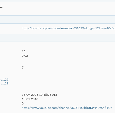
LC
http://forum.cncprovn.com/members/31629-dungvu129?s=e10c
63
0.02
7
vu.129
vu.129
13-09-2023
10:48:23 AM
18-01-2018
0
https://www.youtube.com/channel/UCDPJ1SSizlDtDgHXUe5481Q/