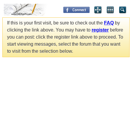
If this is your first visit, be sure to check out the
FAQ
by
clicking the link above. You may have to
register
before
you can post: click the register link above to proceed. To
start viewing messages, select the forum that you want
to visit from the selection below.