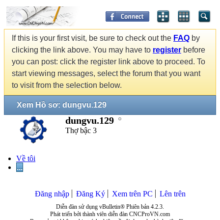
If this is your first visit, be sure to check out the
FAQ
by
clicking the link above. You may have to
register
before
you can post: click the register link above to proceed. To
start viewing messages, select the forum that you want
to visit from the selection below.
Xem Hồ sơ: dungvu.129
dungvu.129
Thợ bậc 3
Về tôi
...
Đăng nhập
Đăng Ký
Xem trên PC
Lên trên
Diễn đàn sử dụng vBulletin® Phiên bản 4.2.3.
Phát triển bởi thành viên diễn đàn CNCProVN.com