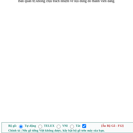
Ban quản trị không chịu trách nhiệm về nội dung do thành viên đăng.
Bộ gõ:
Tự động
TELEX
VNI
Tắt
[Ẩn Bộ Gõ - F12]
Chính tả | Nếu gõ tiếng Việt không được, hãy bật bộ gõ trên máy của bạn.