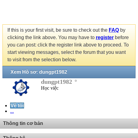
If this is your first visit, be sure to check out the
FAQ
by
clicking the link above. You may have to
register
before
you can post: click the register link above to proceed. To
start viewing messages, select the forum that you want
to visit from the selection below.
Xem Hồ sơ: dungpt1982
dungpt1982
Học việc
Về tôi
...
Thông tin cơ bản