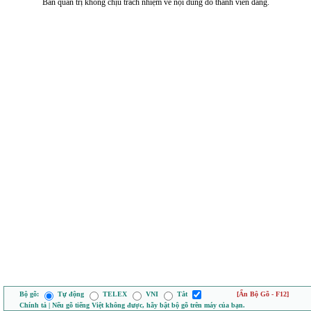
Ban quản trị không chịu trách nhiệm về nội dung do thành viên đăng.
Bộ gõ:
Tự động
TELEX
VNI
Tắt
[Ẩn Bộ Gõ - F12]
Chính tả | Nếu gõ tiếng Việt không được, hãy bật bộ gõ trên máy của bạn.