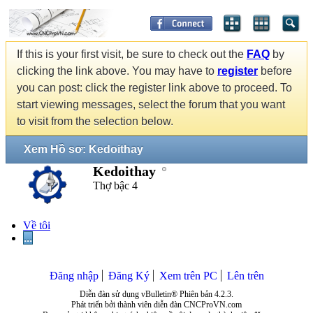
If this is your first visit, be sure to check out the
FAQ
by
clicking the link above. You may have to
register
before
you can post: click the register link above to proceed. To
start viewing messages, select the forum that you want
to visit from the selection below.
Xem Hồ sơ: Kedoithay
Kedoithay
Thợ bậc 4
Về tôi
...
Đăng nhập
Đăng Ký
Xem trên PC
Lên trên
Diễn đàn sử dụng vBulletin® Phiên bản 4.2.3.
Phát triển bởi thành viên diễn đàn CNCProVN.com