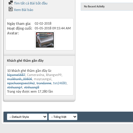
Tìm tất cả Bài bắt đầu
No Recent Activity
Xem Bài báo
Ngày tham gia
02-02-2018
Hoạt động cuối
05-05-2018
09:15:44 AM
Avatar
Khách ghé thăm gần đây
10 khách ghé thăm gần đây là:
bigame5687
,
Cameravina
,
khangvo99
,
maikhanh_00606
,
maycuungai
,
ngochuongseo19x2
,
trandanne
,
tvn24680
,
vtnhuong4
,
vtnhuong8
Trang này được xem 17,280 lần