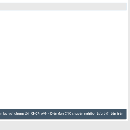
ên lạc với chúng tôi
CNCProVN - Diễn đàn CNC chuyên nghiệp
Lưu trữ
Lên trên