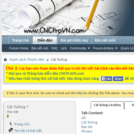
Trang chủ
Diễn đàn
Bài gửi hôm nay
Bài viết mới
Forum Home
Bài viết mới
FAQ
Lịch
Community
Forum Actions
Quick Li
Danh sách Thành viên
Cát Tường
Chú ý
: Các bạn nên tham khảo Nội quy trước khi viết bài (click vào liên kết bê
*
Nội quy và Thông báo diễn đàn CNCProVN.com
*
Nếu bạn thấy hứng thú với bài viết. Hãy dùng chức năng
để chi
If this is your first visit, be sure to check out the
FAQ
by clicking the link above. You ma
Cát Tường's Activity
V
Cát Tường
Học việc
Tab Content
All
Cát Tường
Trang chủ
Bạn bè
Tìm tất cả bài viết
Photos