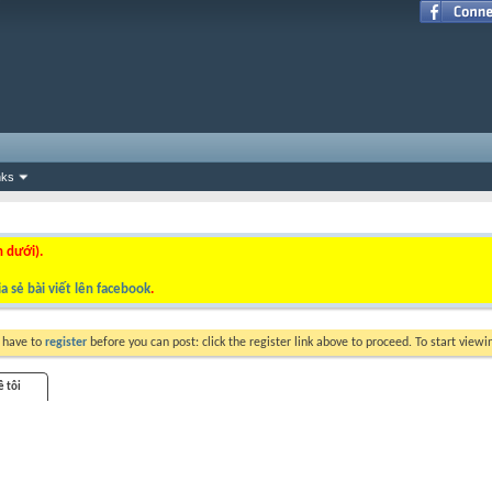
nks
n dưới).
a sẻ bài viết lên facebook
.
y have to
register
before you can post: click the register link above to proceed. To start view
ề tôi