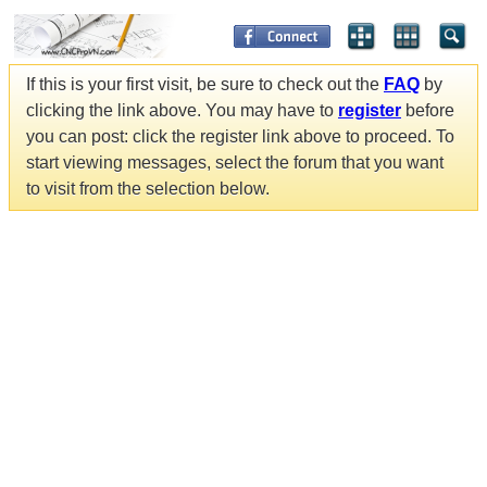
If this is your first visit, be sure to check out the
FAQ
by
clicking the link above. You may have to
register
before
you can post: click the register link above to proceed. To
start viewing messages, select the forum that you want
to visit from the selection below.