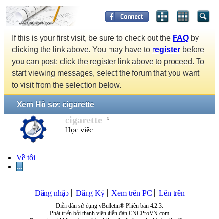
If this is your first visit, be sure to check out the
FAQ
by
clicking the link above. You may have to
register
before
you can post: click the register link above to proceed. To
start viewing messages, select the forum that you want
to visit from the selection below.
Xem Hồ sơ: cigarette
cigarette
Học việc
Về tôi
...
Đăng nhập
Đăng Ký
Xem trên PC
Lên trên
Diễn đàn sử dụng vBulletin® Phiên bản 4.2.3.
Phát triển bởi thành viên diễn đàn CNCProVN.com