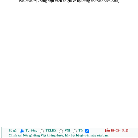
Ban quản trị không chịu trách nhiệm về nội dung do thành viên đăng.
Bộ gõ:
Tự động
TELEX
VNI
Tắt
[Ẩn Bộ Gõ - F12]
Chính tả | Nếu gõ tiếng Việt không được, hãy bật bộ gõ trên máy của bạn.