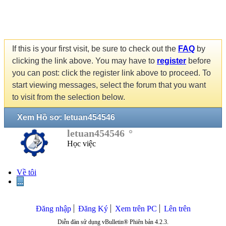
If this is your first visit, be sure to check out the
FAQ
by
clicking the link above. You may have to
register
before
you can post: click the register link above to proceed. To
start viewing messages, select the forum that you want
to visit from the selection below.
Xem Hồ sơ: letuan454546
letuan454546
Học việc
Về tôi
...
Đăng nhập
Đăng Ký
Xem trên PC
Lên trên
Diễn đàn sử dụng vBulletin® Phiên bản 4.2.3.