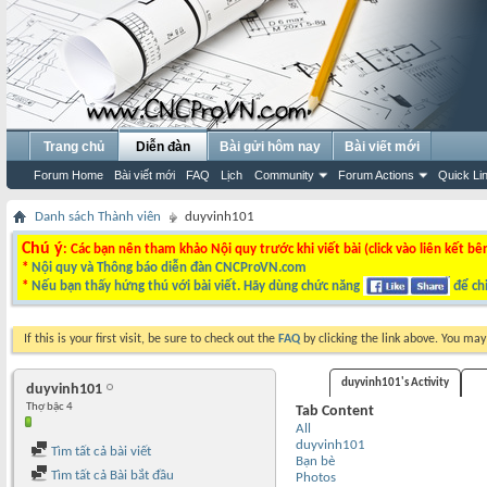
Trang chủ
Diễn đàn
Bài gửi hôm nay
Bài viết mới
Forum Home
Bài viết mới
FAQ
Lịch
Community
Forum Actions
Quick Li
Danh sách Thành viên
duyvinh101
Chú ý
: Các bạn nên tham khảo Nội quy trước khi viết bài (click vào liên kết bê
*
Nội quy và Thông báo diễn đàn CNCProVN.com
*
Nếu bạn thấy hứng thú với bài viết. Hãy dùng chức năng
để chi
If this is your first visit, be sure to check out the
FAQ
by clicking the link above. You ma
duyvinh101's Activity
duyvinh101
Thợ bậc 4
Tab Content
All
duyvinh101
Tìm tất cả bài viết
Bạn bè
Tìm tất cả Bài bắt đầu
Photos