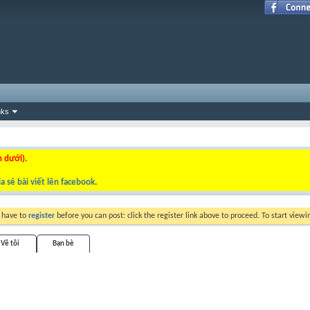
nks
n dưới).
a sẻ bài viết lên facebook
.
y have to
register
before you can post: click the register link above to proceed. To start view
Về tôi
Bạn bè