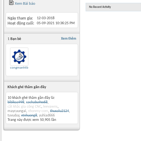
Xem Bài báo
No Recent Activity
Ngày tham gia
12-03-2018
Hoạt động cuối
05-09-2021
10:36:25 PM
1
Bạn bè
Xem thêm
congmanhtb
Khách ghé thăm gần đây
10 khách ghé thăm gần đây là:
bibikaa998
,
cachabu9xx68
,
cắt khắc gia công CNC
,
leevawns
,
maycuungai
,
nhonmy-com
,
thuxalu2124
,
tuvuduy
,
vtnhuong8
,
yuhiad666
Trang này được xem 50,905 lần