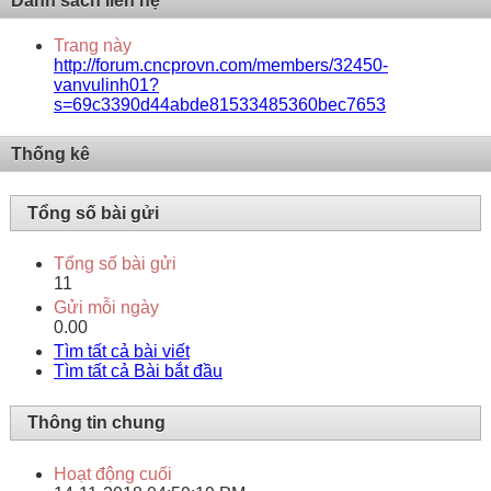
Danh sách liên hệ
Trang này
http://forum.cncprovn.com/members/32450-
vanvulinh01?
s=69c3390d44abde81533485360bec7653
Thống kê
Tổng số bài gửi
Tổng số bài gửi
11
Gửi mỗi ngày
0.00
Tìm tất cả bài viết
Tìm tất cả Bài bắt đầu
Thông tin chung
Hoạt động cuối