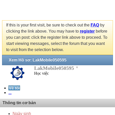
If this is your first visit, be sure to check out the
FAQ
by
clicking the link above. You may have to
register
before
you can post: click the register link above to proceed. To
start viewing messages, select the forum that you want
to visit from the selection below.
Xem Hồ sơ: LakMobile050595
LakMobile050595
Học việc
Về tôi
...
Thông tin cơ bản
Ngày sinh