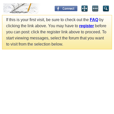
If this is your first visit, be sure to check out the
FAQ
by
clicking the link above. You may have to
register
before
you can post: click the register link above to proceed. To
start viewing messages, select the forum that you want
to visit from the selection below.