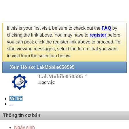
If this is your first visit, be sure to check out the
FAQ
by
clicking the link above. You may have to
register
before
you can post: click the register link above to proceed. To
start viewing messages, select the forum that you want
to visit from the selection below.
Xem Hồ sơ: LakMobile050595
LakMobile050595
Học việc
Về tôi
...
Thông tin cơ bản
Ngày sinh