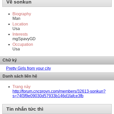
Về sonkun
Biography
Man
Location
Usa
Interests
mgSpavyGD
Occupation
Usa
Chữ ký
Pretty Girls from your city
Danh sách liên hệ
Trang này
http://forum.cncprovn.com/members/32613-sonkun?
s=74f3f9e09030d57933b146d1fafce3fb
Tin nhắn tức thì