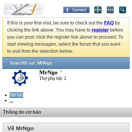
If this is your first visit, be sure to check out the
FAQ
by
clicking the link above. You may have to
register
before
you can post: click the register link above to proceed. To
start viewing messages, select the forum that you want
to visit from the selection below.
Xem Hồ sơ: MrNgo
MrNgo
Thợ phụ bậc 2
Về tôi
...
Thông tin cơ bản
Về MrNgo