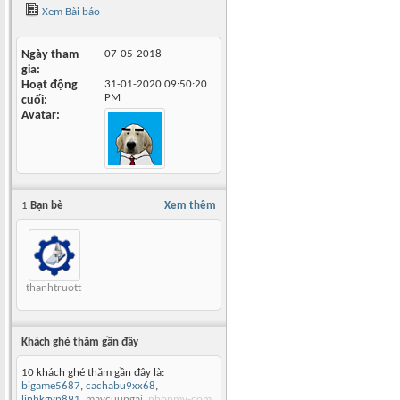
Xem Bài báo
Ngày tham
07-05-2018
gia
Hoạt động
31-01-2020
09:50:20
PM
cuối
Avatar
1
Bạn bè
Xem thêm
thanhtruottbi
Khách ghé thăm gần đây
10 khách ghé thăm gần đây là:
bigame5687
,
cachabu9xx68
,
linhkgyn891
,
maycuungai
,
nhonmy-com
,