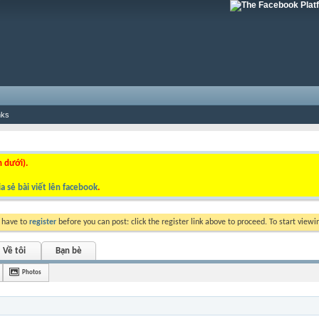
nks
n dưới).
a sẻ bài viết lên facebook
.
y have to
register
before you can post: click the register link above to proceed. To start view
Về tôi
Bạn bè
Photos