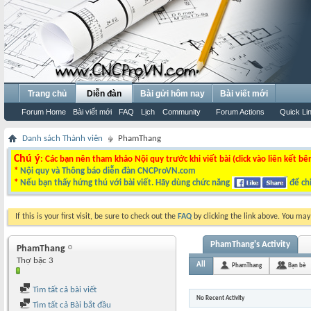
Trang chủ
Diễn đàn
Bài gửi hôm nay
Bài viết mới
Forum Home
Bài viết mới
FAQ
Lịch
Community
Forum Actions
Quick Li
Danh sách Thành viên
PhamThang
Chú ý
: Các bạn nên tham khảo Nội quy trước khi viết bài (click vào liên kết bê
*
Nội quy và Thông báo diễn đàn CNCProVN.com
*
Nếu bạn thấy hứng thú với bài viết. Hãy dùng chức năng
để chi
If this is your first visit, be sure to check out the
FAQ
by clicking the link above. You ma
PhamThang's Activity
PhamThang
Thợ bậc 3
All
PhamThang
Bạn bè
Tìm tất cả bài viết
No Recent Activity
Tìm tất cả Bài bắt đầu