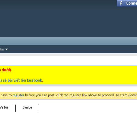
nks
n dưới).
a sẻ bài viết lên facebook
.
y have to
register
before you can post: click the register link above to proceed. To start view
Về tôi
Bạn bè