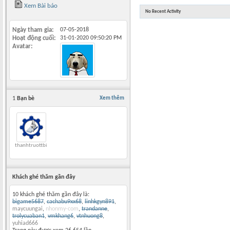
Xem Bài báo
No Recent Activity
Ngày tham gia
07-05-2018
Hoạt động cuối
31-01-2020
09:50:20 PM
Avatar
1
Bạn bè
Xem thêm
thanhtruottbi
Khách ghé thăm gần đây
10 khách ghé thăm gần đây là:
bigame5687
,
cachabu9xx68
,
linhkgyn891
,
maycuungai
,
nhonmy-com
,
trandanne
,
trolycuaban1
,
vmkhang6
,
vtnhuong8
,
yuhiad666