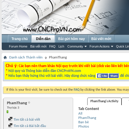
Trang chủ
Diễn đàn
Bài gửi hôm nay
Bài viết mới
Forum Home
Bài viết mới
FAQ
Lịch
Community
Forum Actions
Quick Li
Danh sách Thành viên
PhamThang
Chú ý
: Các bạn nên tham khảo Nội quy trước khi viết bài (click vào liên kết bê
*
Nội quy và Thông báo diễn đàn CNCProVN.com
*
Nếu bạn thấy hứng thú với bài viết. Hãy dùng chức năng
để chi
If this is your first visit, be sure to check out the
FAQ
by clicking the link above. You ma
PhamThang's Activity
PhamThang
Thợ bậc 3
Tab Content
All
PhamThang
Tìm tất cả bài viết
Bạn bè
Tìm tất cả Bài bắt đầu
Photos