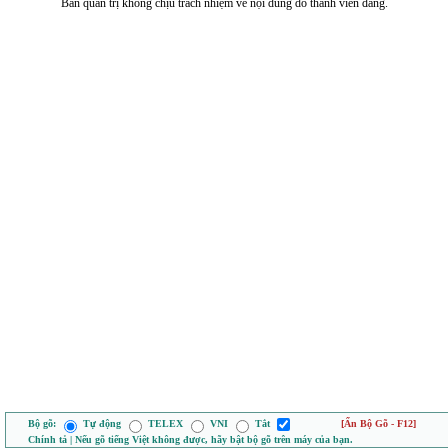
Ban quản trị không chịu trách nhiệm về nội dung do thành viên đăng.
Bộ gõ:
Tự động
TELEX
VNI
Tắt
[Ẩn Bộ Gõ - F12]
Chính tả | Nếu gõ tiếng Việt không được, hãy bật bộ gõ trên máy của bạn.