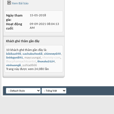
Xem Bài báo
Ngày tham
15-05-2018
gia
Hoạt động
09-09-2021
08:04:13
AM
cuối
Khách ghé thăm gần đây
10 khách ghé thăm gần đây là:
bibikaa998
,
cachabu9xx68
,
chimney699
,
linhkgyn891
,
maycuungai
,
nhonmy-com
,
thucphamsachtoantot
,
thuxalu2124
,
vtnhuong8
,
yuhiad666
Trang này được xem 24,080 lần