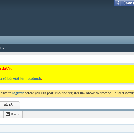
nks
n dưới).
a sẻ bài viết lên facebook
.
y have to
register
before you can post: click the register link above to proceed. To start view
Về tôi
Photos