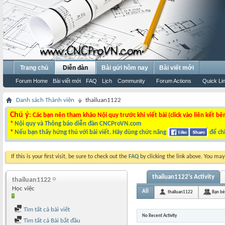
Trang chủ
Diễn đàn
Bài gửi hôm nay
Bài viết mới
Forum Home
Bài viết mới
FAQ
Lịch
Community
Forum Actions
Quick Li
Danh sách Thành viên
thailuan1122
Chú ý
: Các bạn nên tham khảo Nội quy trước khi viết bài (click vào liên kết bê
*
Nội quy và Thông báo diễn đàn CNCProVN.com
*
Nếu bạn thấy hứng thú với bài viết. Hãy dùng chức năng
để chi
If this is your first visit, be sure to check out the
FAQ
by clicking the link above. You ma
thailuan1122's Activity
thailuan1122
Học việc
All
thailuan1122
Bạn bè
Tìm tất cả bài viết
No Recent Activity
Tìm tất cả Bài bắt đầu