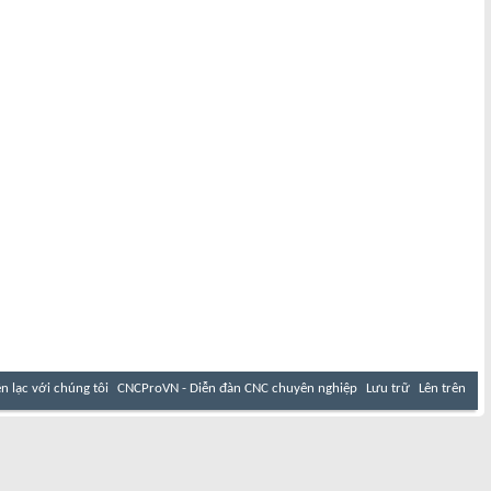
ên lạc với chúng tôi
CNCProVN - Diễn đàn CNC chuyên nghiệp
Lưu trữ
Lên trên