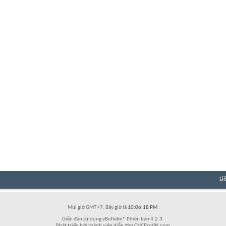
Li
Múi giờ GMT +7. Bây giờ là
10:06:18 PM
.
Diễn đàn sử dụng vBulletin® Phiên bản 4.2.3.
Phát triển bởi thành viên diễn đàn CNCProVN.com