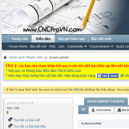
Trang chủ
Diễn đàn
Bài gửi hôm nay
Bài viết mới
Forum Home
Bài viết mới
FAQ
Lịch
Community
Forum Actions
Quick Li
Danh sách Thành viên
street painter
Chú ý
: Các bạn nên tham khảo Nội quy trước khi viết bài (click vào liên kết bê
*
Nội quy và Thông báo diễn đàn CNCProVN.com
*
Nếu bạn thấy hứng thú với bài viết. Hãy dùng chức năng
để chi
If this is your first visit, be sure to check out the
FAQ
by clicking the link above. You ma
street painter's Activity
street painter
Học việc
All
street painter
Bạn b
Tìm tất cả bài viết
No Recent Activity
Tìm tất cả Bài bắt đầu