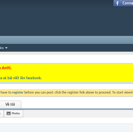
nks
n dưới).
a sẻ bài viết lên facebook
.
y have to
register
before you can post: click the register link above to proceed. To start view
Về tôi
è
Photos