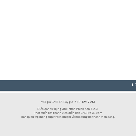
Li
Múi giờ GMT +7. Bây giờ là
10:12:17 AM
.
Diễn đàn sử dụng vBulletin® Phiên bản 4.2.3.
Phát triển bởi thành viên diễn đàn CNCProVN.com
Ban quản trị không chịu trách nhiệm về nội dung do thành viên đăng.