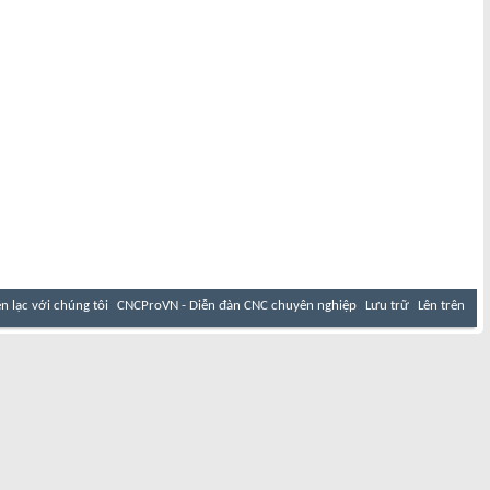
ên lạc với chúng tôi
CNCProVN - Diễn đàn CNC chuyên nghiệp
Lưu trữ
Lên trên