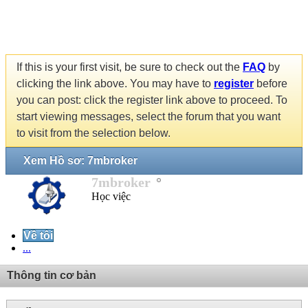
If this is your first visit, be sure to check out the
FAQ
by
clicking the link above. You may have to
register
before
you can post: click the register link above to proceed. To
start viewing messages, select the forum that you want
to visit from the selection below.
Xem Hồ sơ: 7mbroker
7mbroker
Học việc
Về tôi
...
Thông tin cơ bản