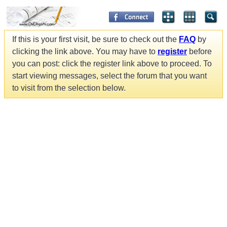
If this is your first visit, be sure to check out the
FAQ
by
clicking the link above. You may have to
register
before
you can post: click the register link above to proceed. To
start viewing messages, select the forum that you want
to visit from the selection below.