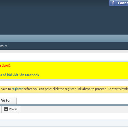
nks
n dưới).
a sẻ bài viết lên facebook
.
y have to
register
before you can post: click the register link above to proceed. To start view
Về tôi
Photos