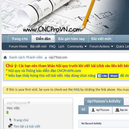
Trang chủ
Diễn đàn
Bài gửi hôm nay
Bài viết mới
Forum Home
Bài viết mới
FAQ
Lịch
Community
Forum Actions
Quick Li
Danh sách Thành viên
vip79zzcom
Chú ý
: Các bạn nên tham khảo Nội quy trước khi viết bài (click vào liên kết bê
*
Nội quy và Thông báo diễn đàn CNCProVN.com
*
Nếu bạn thấy hứng thú với bài viết. Hãy dùng chức năng
để chi
If this is your first visit, be sure to check out the
FAQ
by clicking the link above. You ma
vip79zzcom's Activity
vip79zzcom
Học việc
All
vip79zzcom
Bạn bè
Trang chủ
No Recent Activity
Tìm tất cả bài viết