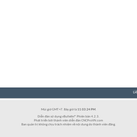
Li
Múi giờ GMT +7. Bây giờ là
11:03:24 PM
.
Diễn đàn sử dụng vBulletin® Phiên bản 4.2.3.
Phát triển bởi thành viên diễn đàn CNCProVN.com
Ban quản trị không chịu trách nhiệm về nội dung do thành viên đăng.