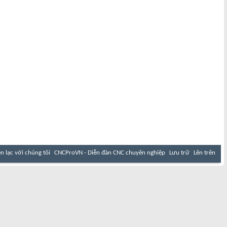
ên lạc với chúng tôi
CNCProVN - Diễn đàn CNC chuyên nghiệp
Lưu trữ
Lên trên