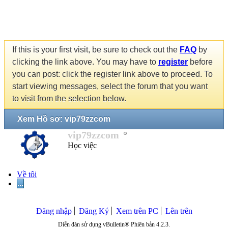
If this is your first visit, be sure to check out the
FAQ
by
clicking the link above. You may have to
register
before
you can post: click the register link above to proceed. To
start viewing messages, select the forum that you want
to visit from the selection below.
Xem Hồ sơ: vip79zzcom
vip79zzcom
Học việc
Về tôi
...
Đăng nhập
Đăng Ký
Xem trên PC
Lên trên
Diễn đàn sử dụng vBulletin® Phiên bản 4.2.3.