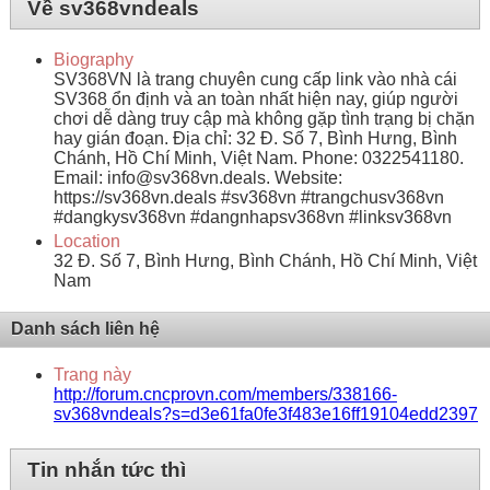
Về sv368vndeals
Biography
SV368VN là trang chuyên cung cấp link vào nhà cái
SV368 ổn định và an toàn nhất hiện nay, giúp người
chơi dễ dàng truy cập mà không gặp tình trạng bị chặn
hay gián đoạn. Địa chỉ: 32 Đ. Số 7, Bình Hưng, Bình
Chánh, Hồ Chí Minh, Việt Nam. Phone: 0322541180.
Email: info@sv368vn.deals. Website:
https://sv368vn.deals #sv368vn #trangchusv368vn
#dangkysv368vn #dangnhapsv368vn #linksv368vn
Location
32 Đ. Số 7, Bình Hưng, Bình Chánh, Hồ Chí Minh, Việt
Nam
Danh sách liên hệ
Trang này
http://forum.cncprovn.com/members/338166-
sv368vndeals?s=d3e61fa0fe3f483e16ff19104edd2397
Tin nhắn tức thì