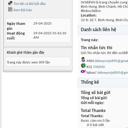
SV368VN là trang chuyên cung c
Tìm tất cả Bài bắt đầu
Bình Hưng, Bình Chánh, Hồ Ch
Xem Bài báo
#linksv368vn
Location:
32 Đ. Số 7, Bình Hưng, Bình Ch
Ngày tham
29-04-2025
gia
Danh sách liên hệ
Hoạt động
29-04-2025
01:42:10
AM
cuối
Trang này
Tin nhắn tức thì
Khách ghé thăm gần đây
Gửi Tin nhắn tức thì đến sv368
MSN
debwynnjo890@gmai
Trang này được xem 309 lần
ICQ
700000
Yahoo!
debwynnjo890@gma
Thống kê
Tổng số bài gửi
Tổng số bài gửi
Gửi mỗi ngày
Total Thanks
Total Thanks
Được cám ơn 0 lần
ở 0 bài viết