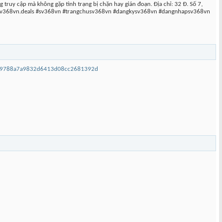
 truy cập mà không gặp tình trạng bị chặn hay gián đoạn. Địa chỉ: 32 Đ. Số 7,
://sv368vn.deals #sv368vn #trangchusv368vn #dangkysv368vn #dangnhapsv368vn
5c29788a7a9832d6413d08cc2681392d