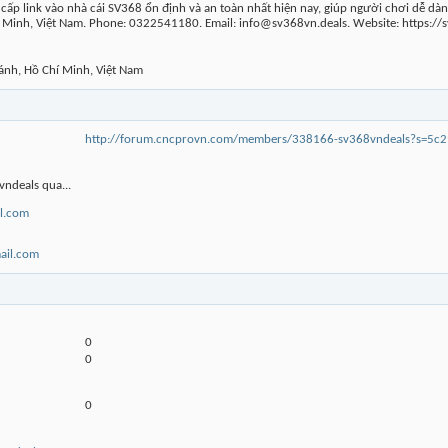
ấp link vào nhà cái SV368 ổn định và an toàn nhất hiện nay, giúp người chơi dễ dàng
í Minh, Việt Nam. Phone: 0322541180. Email: info@sv368vn.deals. Website: https
ánh, Hồ Chí Minh, Việt Nam
http://forum.cncprovn.com/members/338166-sv368vndeals?s=
vndeals qua...
l.com
il.com
0
0
0