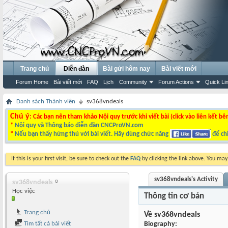
Trang chủ
Diễn đàn
Bài gửi hôm nay
Bài viết mới
Forum Home
Bài viết mới
FAQ
Lịch
Community
Forum Actions
Quick Li
Danh sách Thành viên
sv368vndeals
Chú ý
: Các bạn nên tham khảo Nội quy trước khi viết bài (click vào liên kết bê
*
Nội quy và Thông báo diễn đàn CNCProVN.com
*
Nếu bạn thấy hứng thú với bài viết. Hãy dùng chức năng
để chi
If this is your first visit, be sure to check out the
FAQ
by clicking the link above. You ma
sv368vndeals's Activity
sv368vndeals
Học việc
Thông tin cơ bản
Trang chủ
Về sv368vndeals
Tìm tất cả bài viết
Biography: