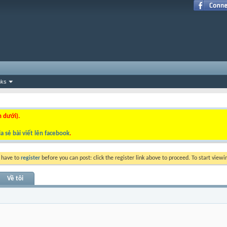
nks
n dưới).
a sẻ bài viết lên facebook
.
y have to
register
before you can post: click the register link above to proceed. To start view
Về tôi