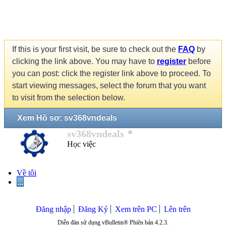
If this is your first visit, be sure to check out the
FAQ
by
clicking the link above. You may have to
register
before
you can post: click the register link above to proceed. To
start viewing messages, select the forum that you want
to visit from the selection below.
Xem Hồ sơ: sv368vndeals
sv368vndeals
Học việc
Về tôi
...
Đăng nhập
Đăng Ký
Xem trên PC
Lên trên
Diễn đàn sử dụng vBulletin® Phiên bản 4.2.3.