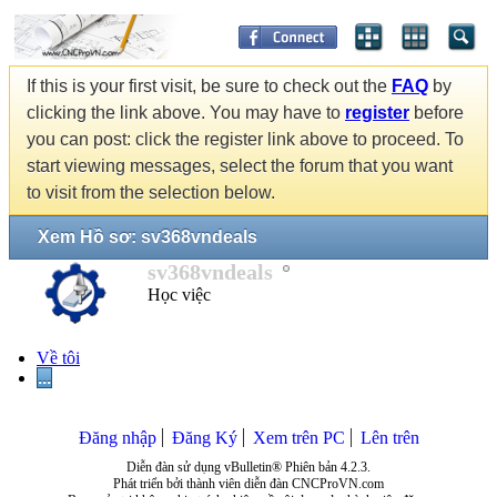
If this is your first visit, be sure to check out the
FAQ
by
clicking the link above. You may have to
register
before
you can post: click the register link above to proceed. To
start viewing messages, select the forum that you want
to visit from the selection below.
Xem Hồ sơ: sv368vndeals
sv368vndeals
Học việc
Về tôi
...
Đăng nhập
Đăng Ký
Xem trên PC
Lên trên
Diễn đàn sử dụng vBulletin® Phiên bản 4.2.3.
Phát triển bởi thành viên diễn đàn CNCProVN.com