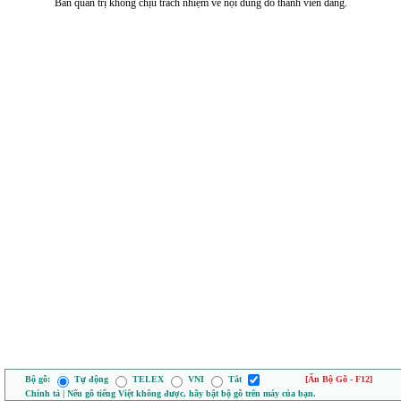
Ban quản trị không chịu trách nhiệm về nội dung do thành viên đăng.
Bộ gõ:
Tự động
TELEX
VNI
Tắt
[Ẩn Bộ Gõ - F12]
Chính tả | Nếu gõ tiếng Việt không được, hãy bật bộ gõ trên máy của bạn.