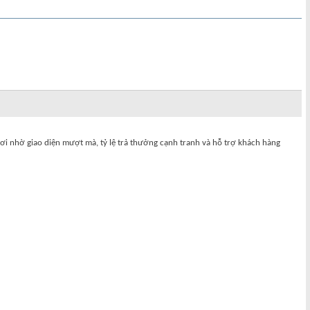
chơi nhờ giao diện mượt mà, tỷ lệ trả thưởng cạnh tranh và hỗ trợ khách hàng