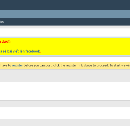
nks
n dưới).
a sẻ bài viết lên facebook
.
y have to
register
before you can post: click the register link above to proceed. To start view