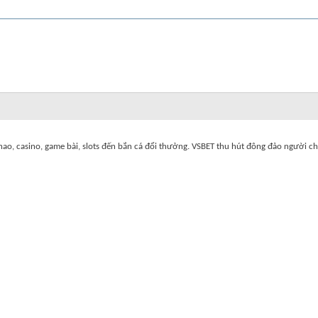
 thao, casino, game bài, slots đến bắn cá đổi thưởng. VSBET thu hút đông đảo người 