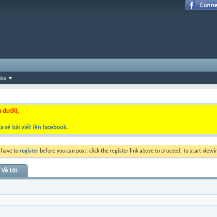
nks
n dưới).
a sẻ bài viết lên facebook
.
y have to
register
before you can post: click the register link above to proceed. To start view
Về tôi