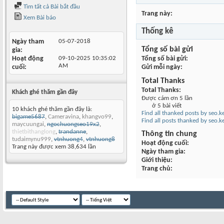
Tìm tất cả Bài bắt đầu
Trang này
Xem Bài báo
Thống kê
Ngày tham
05-07-2018
Tổng số bài gửi
gia
Hoạt động
09-10-2025
10:35:02
Tổng số bài gửi
AM
cuối
Gửi mỗi ngày
Total Thanks
Total Thanks
Khách ghé thăm gần đây
Được cám ơn 5 lần
ở 5 bài viết
10 khách ghé thăm gần đây là:
Find all thanked posts by seo.
bigame5687
,
Cameravina
,
khangvo99
,
Find all posts thanked by seo.
maycuungai
,
ngochuongseo19x2
,
thietbithanglong
,
trandanne
,
Thông tin chung
tudaimynu999
,
vtnhuong4
,
vtnhuong8
Hoạt động cuối
Trang này được xem 38,634 lần
Ngày tham gia
Giới thiệu
Trang chủ