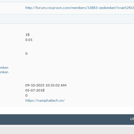
http://forum.cncprovn.com/members/33865-seokenken?s=ae52f0
18
0.01
0
kenken
kenken
09-10-2025
10:35:02 AM
05-07-2018
0
https://namphattech.vn/
Li