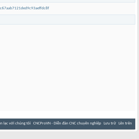
3c67aab7121ded9c93aeffdc8f
ên lạc với chúng tôi
CNCProVN - Diễn đàn CNC chuyên nghiệp
Lưu trữ
Lên trên