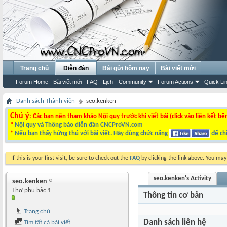
Trang chủ
Diễn đàn
Bài gửi hôm nay
Bài viết mới
Forum Home
Bài viết mới
FAQ
Lịch
Community
Forum Actions
Quick Li
Danh sách Thành viên
seo.kenken
Chú ý
: Các bạn nên tham khảo Nội quy trước khi viết bài (click vào liên kết bê
*
Nội quy và Thông báo diễn đàn CNCProVN.com
*
Nếu bạn thấy hứng thú với bài viết. Hãy dùng chức năng
để chi
If this is your first visit, be sure to check out the
FAQ
by clicking the link above. You ma
seo.kenken's Activity
seo.kenken
Thợ phụ bậc 1
Thông tin cơ bản
Trang chủ
Danh sách liên hệ
Tìm tất cả bài viết