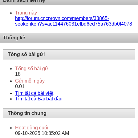
Danh sách liên hệ
Trang này
http://forum.cncprovn.com/members/33865-
seokenken?s=ac114476031efbd6ed75a763db0f4078
Thống kê
Tổng số bài gửi
Tổng số bài gửi
18
Gửi mỗi ngày
0.01
Tìm tất cả bài viết
Tìm tất cả Bài bắt đầu
Thông tin chung
Hoạt động cuối
09-10-2025
10:35:02 AM