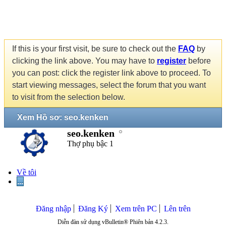
If this is your first visit, be sure to check out the
FAQ
by
clicking the link above. You may have to
register
before
you can post: click the register link above to proceed. To
start viewing messages, select the forum that you want
to visit from the selection below.
Xem Hồ sơ: seo.kenken
seo.kenken
Thợ phụ bậc 1
Về tôi
...
Đăng nhập
Đăng Ký
Xem trên PC
Lên trên
Diễn đàn sử dụng vBulletin® Phiên bản 4.2.3.