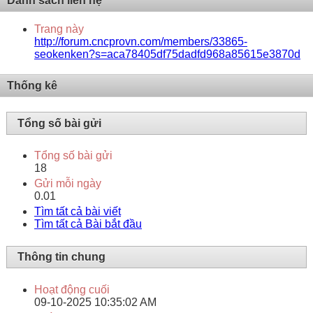
Danh sách liên hệ
Trang này
http://forum.cncprovn.com/members/33865-
seokenken?s=aca78405df75dadfd968a85615e3870d
Thống kê
Tổng số bài gửi
Tổng số bài gửi
18
Gửi mỗi ngày
0.01
Tìm tất cả bài viết
Tìm tất cả Bài bắt đầu
Thông tin chung
Hoạt động cuối
09-10-2025
10:35:02 AM