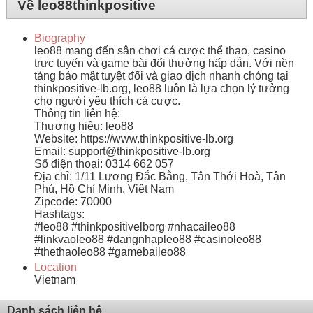
Về leo88thinkpositive
Biography
leo88 mang đến sân chơi cá cược thể thao, casino
trực tuyến và game bài đổi thưởng hấp dẫn. Với nền
tảng bảo mật tuyệt đối và giao dịch nhanh chóng tại
thinkpositive-lb.org, leo88 luôn là lựa chọn lý tưởng
cho người yêu thích cá cược.
Thông tin liên hệ:
Thương hiệu: leo88
Website: https://www.thinkpositive-lb.org
Email: support@thinkpositive-lb.org
Số điện thoại: 0314 662 057
Địa chỉ: 1/11 Lương Đắc Bằng, Tân Thới Hoà, Tân
Phú, Hồ Chí Minh, Việt Nam
Zipcode: 70000
Hashtags:
#leo88 #thinkpositivelborg #nhacaileo88
#linkvaoleo88 #dangnhapleo88 #casinoleo88
#thethaoleo88 #gamebaileo88
Location
Vietnam
Danh sách liên hệ