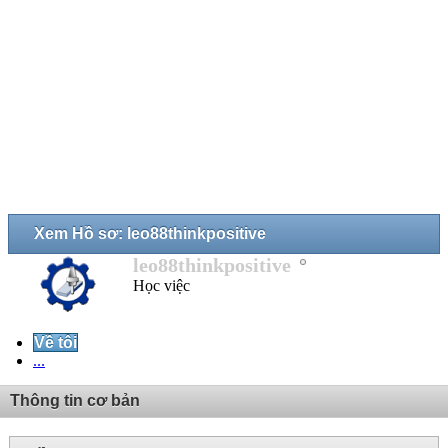
Xem Hồ sơ: leo88thinkpositive
leo88thinkpositive
Học việc
Về tôi
...
Thông tin cơ bản