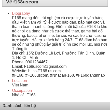
Về f168uscom
Biography
F168 mang đến trải nghiệm cá cược trực tuyến hàng
đầu Việt Nam với tỷ lệ cược hấp dẫn, bảo mật cao và
thanh toán nhanh chóng. Điểm nổi bật của F168 là kho
trò chơi đa dạng như cá cược thể thao, game bài đổi
thưởng, baccarat online, tài xỉu, và các trò chơi casino
trực tuyến. Hỗ trợ khách hàng 24/7, F168 đảm bảo bạn
sẽ có những phút giây giải trí đỉnh cao mọi lúc, mọi nơi
Thông tin:
Địa chỉ: 15/2 Đường Lê Lợi, Phường Tân Định, Quận
1, Hồ Chí Minh
Phone: 0901234467
Email: F168uscom@gmail.com
Website: https://f168.us.com
#F168, #F168uscom, #NhacaiF168, #F168dangnhap
Location
Viet Nam
Occupation
Nhà cái F168
Danh sách liên hệ