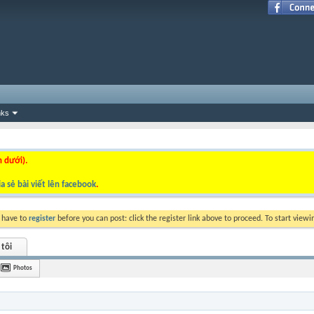
nks
n dưới).
a sẻ bài viết lên facebook
.
y have to
register
before you can post: click the register link above to proceed. To start view
 tôi
Photos