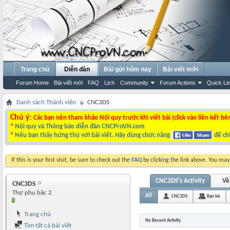
Trang chủ
Diễn đàn
Bài gửi hôm nay
Bài viết mới
Forum Home
Bài viết mới
FAQ
Lịch
Community
Forum Actions
Quick Li
Danh sách Thành viên
CNC3DS
Chú ý
: Các bạn nên tham khảo Nội quy trước khi viết bài (click vào liên kết bê
*
Nội quy và Thông báo diễn đàn CNCProVN.com
*
Nếu bạn thấy hứng thú với bài viết. Hãy dùng chức năng
để chi
If this is your first visit, be sure to check out the
FAQ
by clicking the link above. You ma
CNC3DS's Activity
Về
CNC3DS
Thợ phụ bậc 2
All
CNC3DS
Bạn bè
Trang chủ
No Recent Activity
Tìm tất cả bài viết