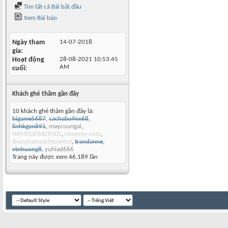
Tìm tất cả Bài bắt đầu
Xem Bài báo
Ngày tham
14-07-2018
gia
Hoạt động
28-08-2021
10:53:45
AM
cuối
Khách ghé thăm gần đây
10 khách ghé thăm gần đây là:
bigame5687
,
cachabu9xx68
,
linhkgyn891
,
maycuungai
,
NAMDUONGTOOL
,
nhonmy-com
,
thucphamsachtoantot
,
trandanne
,
vtnhuong8
,
yuhiad666
Trang này được xem 46,189 lần