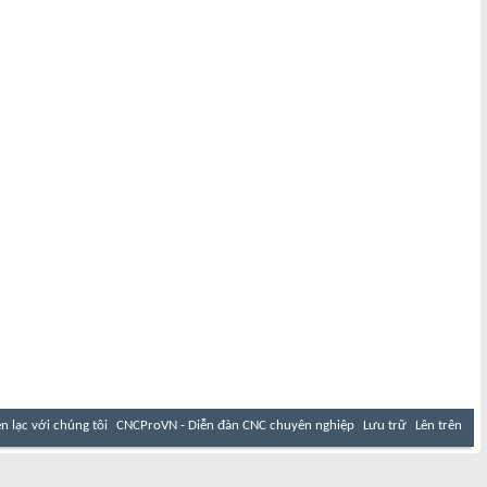
ên lạc với chúng tôi
CNCProVN - Diễn đàn CNC chuyên nghiệp
Lưu trữ
Lên trên