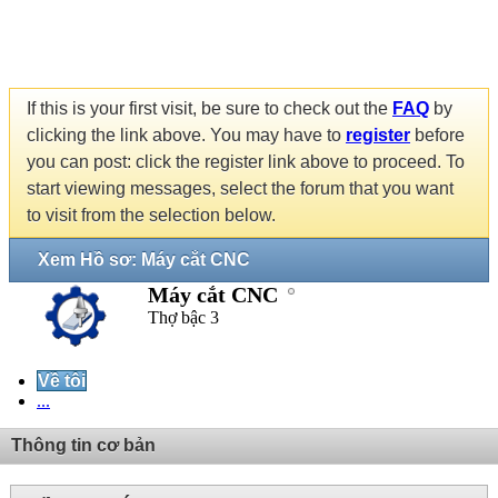
If this is your first visit, be sure to check out the
FAQ
by
clicking the link above. You may have to
register
before
you can post: click the register link above to proceed. To
start viewing messages, select the forum that you want
to visit from the selection below.
Xem Hồ sơ: Máy cắt CNC
Máy cắt CNC
Thợ bậc 3
Về tôi
...
Thông tin cơ bản