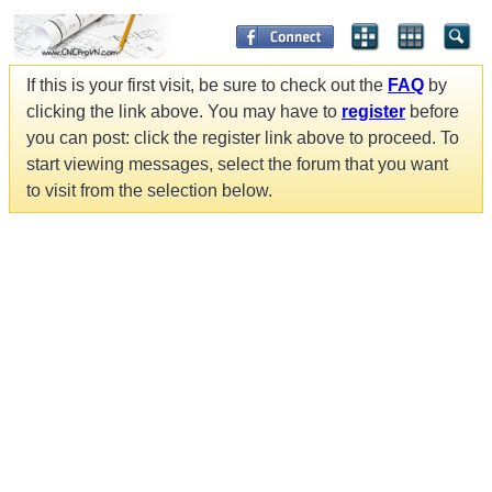
If this is your first visit, be sure to check out the
FAQ
by
clicking the link above. You may have to
register
before
you can post: click the register link above to proceed. To
start viewing messages, select the forum that you want
to visit from the selection below.