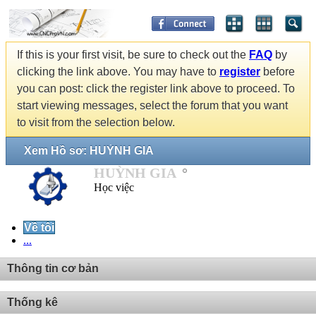
If this is your first visit, be sure to check out the
FAQ
by
clicking the link above. You may have to
register
before
you can post: click the register link above to proceed. To
start viewing messages, select the forum that you want
to visit from the selection below.
Xem Hồ sơ: HUỲNH GIA
HUỲNH GIA
Học việc
Về tôi
...
Thông tin cơ bản
Thống kê