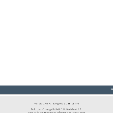
Li
Múi giờ GMT +7. Bây giờ là
11:35:19 PM
.
Diễn đàn sử dụng vBulletin® Phiên bản 4.2.3.
Phát triển bởi thành viên diễn đàn CNCProVN.com