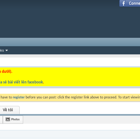
nks
n dưới).
a sẻ bài viết lên facebook
.
y have to
register
before you can post: click the register link above to proceed. To start view
Về tôi
Photos