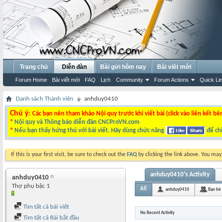
Trang chủ
Diễn đàn
Bài gửi hôm nay
Bài viết mới
Forum Home
Bài viết mới
FAQ
Lịch
Community
Forum Actions
Quick Li
Danh sách Thành viên
anhduy0410
Chú ý
: Các bạn nên tham khảo Nội quy trước khi viết bài (click vào liên kết bê
*
Nội quy và Thông báo diễn đàn CNCProVN.com
*
Nếu bạn thấy hứng thú với bài viết. Hãy dùng chức năng
để chi
If this is your first visit, be sure to check out the
FAQ
by clicking the link above. You ma
anhduy0410's Activity
anhduy0410
Thợ phụ bậc 1
All
anhduy0410
Bạn bè
Tìm tất cả bài viết
No Recent Activity
Tìm tất cả Bài bắt đầu