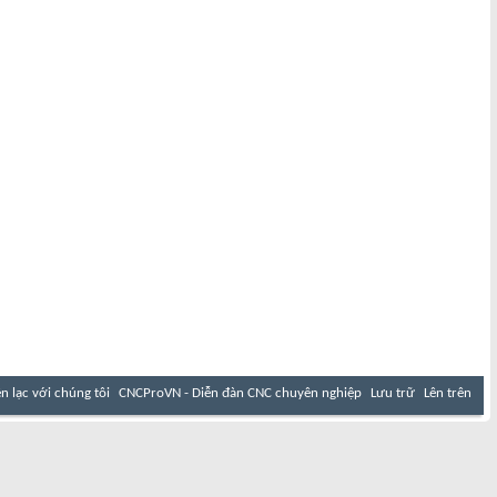
ên lạc với chúng tôi
CNCProVN - Diễn đàn CNC chuyên nghiệp
Lưu trữ
Lên trên