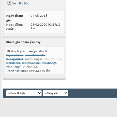
Xem Bài báo
Ngày tham
09-08-2018
gia
Hoạt động
05-02-2020
02:17:13
PM
cuối
Khách ghé thăm gần đây
10 khách ghé thăm gần đây là:
bigame5687
,
cachabu9xx68
,
linhkgyn891
,
maycuungai
,
nhonmy-com
,
trandanne
,
trolycuaban1
,
vmkhang6
,
vtnhuong8
,
yuhiad666
Trang này được xem 33,540 lần