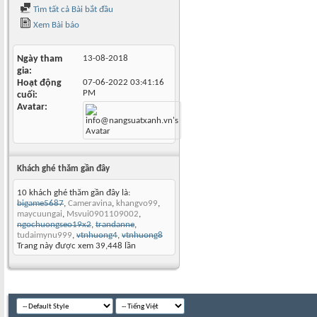
Tìm tất cả Bài bắt đầu
Xem Bài báo
Ngày tham
13-08-2018
gia
Hoạt động
07-06-2022
03:41:16
PM
cuối
Avatar
Khách ghé thăm gần đây
10 khách ghé thăm gần đây là:
bigame5687
,
Cameravina
,
khangvo99
,
maycuungai
,
Msvui0901109002
,
ngochuongseo19x2
,
trandanne
,
tudaimynu999
,
vtnhuong4
,
vtnhuong8
Trang này được xem 39,448 lần