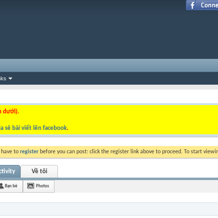
nks
n dưới).
a sẻ bài viết lên facebook
.
y have to
register
before you can post: click the register link above to proceed. To start view
tivity
Về tôi
Bạn bè
Photos