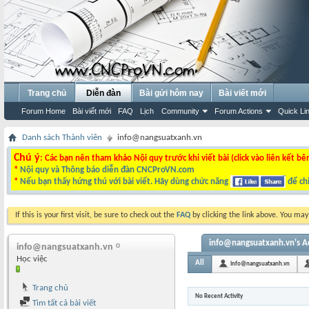
Trang chủ
Diễn đàn
Bài gửi hôm nay
Bài viết mới
Forum Home
Bài viết mới
FAQ
Lịch
Community
Forum Actions
Quick Li
Danh sách Thành viên
info@nangsuatxanh.vn
Chú ý
: Các bạn nên tham khảo Nội quy trước khi viết bài (click vào liên kết bê
*
Nội quy và Thông báo diễn đàn CNCProVN.com
*
Nếu bạn thấy hứng thú với bài viết. Hãy dùng chức năng
để chi
If this is your first visit, be sure to check out the
FAQ
by clicking the link above. You ma
info@nangsuatxanh.vn's Ac
info@nangsuatxanh.vn
Học việc
All
info@nangsuatxanh.vn
Trang chủ
No Recent Activity
Tìm tất cả bài viết