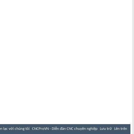
ên lạc với chúng tôi
CNCProVN - Diễn đàn CNC chuyên nghiệp
Lưu trữ
Lên trên