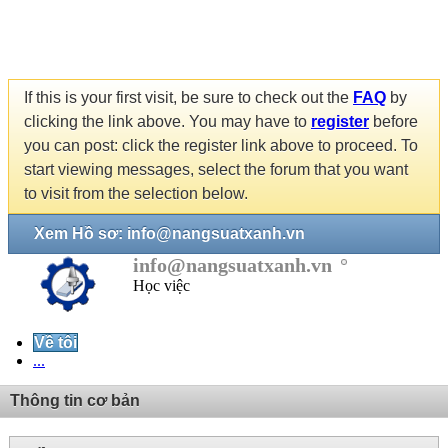
If this is your first visit, be sure to check out the
FAQ
by
clicking the link above. You may have to
register
before
you can post: click the register link above to proceed. To
start viewing messages, select the forum that you want
to visit from the selection below.
Xem Hồ sơ: info@nangsuatxanh.vn
info@nangsuatxanh.vn
Học việc
Về tôi
...
Thông tin cơ bản