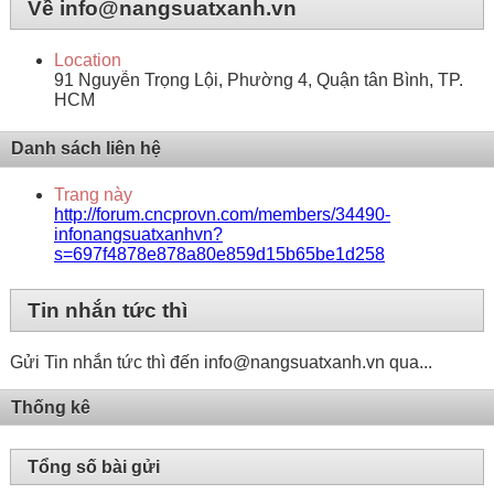
Về info@nangsuatxanh.vn
Location
91 Nguyễn Trọng Lội, Phường 4, Quận tân Bình, TP.
HCM
Danh sách liên hệ
Trang này
http://forum.cncprovn.com/members/34490-
infonangsuatxanhvn?
s=697f4878e878a80e859d15b65be1d258
Tin nhắn tức thì
Gửi Tin nhắn tức thì đến info@nangsuatxanh.vn qua...
Thống kê
Tổng số bài gửi