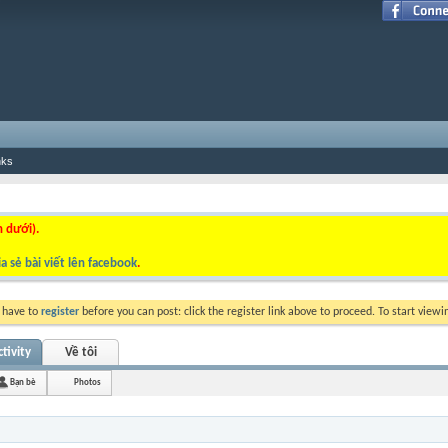
nks
n dưới).
a sẻ bài viết lên facebook
.
y have to
register
before you can post: click the register link above to proceed. To start view
tivity
Về tôi
Bạn bè
Photos