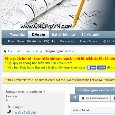
Trang chủ
Diễn đàn
Bài gửi hôm nay
Bài viết mới
Forum Home
Bài viết mới
FAQ
Lịch
Community
Forum Actions
Quick Li
Danh sách Thành viên
info@nangsuatxanh.vn
Chú ý
: Các bạn nên tham khảo Nội quy trước khi viết bài (click vào liên kết bê
*
Nội quy và Thông báo diễn đàn CNCProVN.com
*
Nếu bạn thấy hứng thú với bài viết. Hãy dùng chức năng
để chi
If this is your first visit, be sure to check out the
FAQ
by clicking the link above. You ma
info@nangsuatxanh.vn's Ac
info@nangsuatxanh.vn
Học việc
All
info@nangsuatxanh.vn
Trang chủ
No Recent Activity
Tìm tất cả bài viết