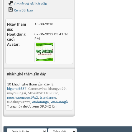
Tìm tất cả Bài bắt đầu
Xem Bài báo
Ngày tham
13-08-2018
gia
Hoạt động
07-06-2022
03:41:16
PM
cuối
Avatar
Khách ghé thăm gần đây
10 khách ghé thăm gần đây là:
bigame5687
,
Cameravina
,
khangvo99
,
maycuungai
,
Msvui0901109002
,
ngochuongseo19x2
,
trandanne
,
tudaimynu999
,
vtnhuong4
,
vtnhuong8
Trang này được xem 39,542 lần