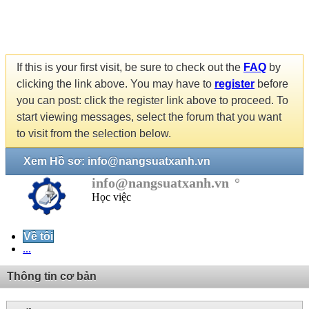
If this is your first visit, be sure to check out the
FAQ
by
clicking the link above. You may have to
register
before
you can post: click the register link above to proceed. To
start viewing messages, select the forum that you want
to visit from the selection below.
Xem Hồ sơ: info@nangsuatxanh.vn
info@nangsuatxanh.vn
Học việc
Về tôi
...
Thông tin cơ bản