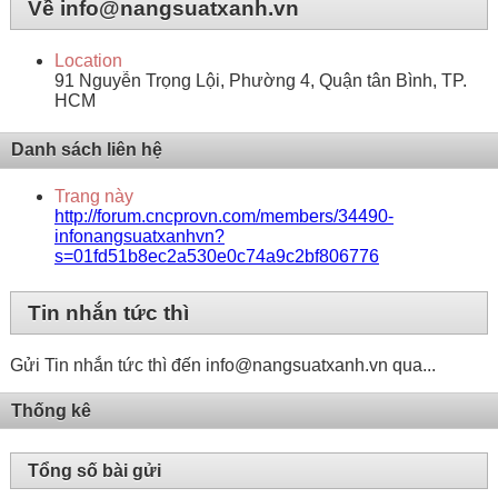
Về info@nangsuatxanh.vn
Location
91 Nguyễn Trọng Lội, Phường 4, Quận tân Bình, TP.
HCM
Danh sách liên hệ
Trang này
http://forum.cncprovn.com/members/34490-
infonangsuatxanhvn?
s=01fd51b8ec2a530e0c74a9c2bf806776
Tin nhắn tức thì
Gửi Tin nhắn tức thì đến info@nangsuatxanh.vn qua...
Thống kê
Tổng số bài gửi