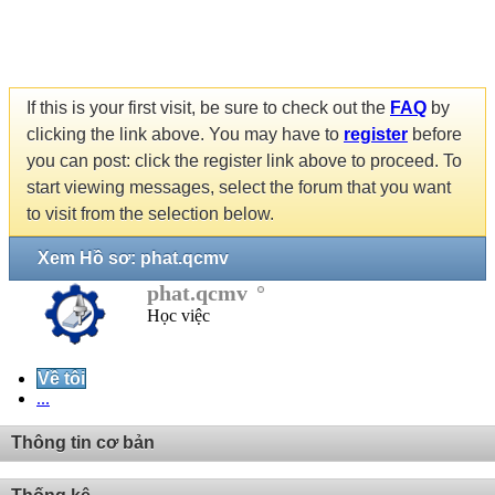
If this is your first visit, be sure to check out the
FAQ
by
clicking the link above. You may have to
register
before
you can post: click the register link above to proceed. To
start viewing messages, select the forum that you want
to visit from the selection below.
Xem Hồ sơ: phat.qcmv
phat.qcmv
Học việc
Về tôi
...
Thông tin cơ bản