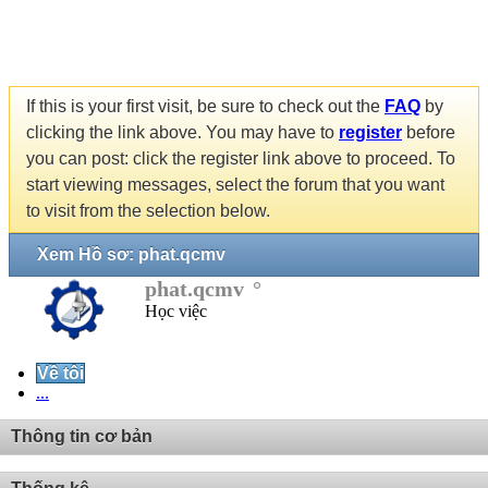
If this is your first visit, be sure to check out the
FAQ
by
clicking the link above. You may have to
register
before
you can post: click the register link above to proceed. To
start viewing messages, select the forum that you want
to visit from the selection below.
Xem Hồ sơ: phat.qcmv
phat.qcmv
Học việc
Về tôi
...
Thông tin cơ bản