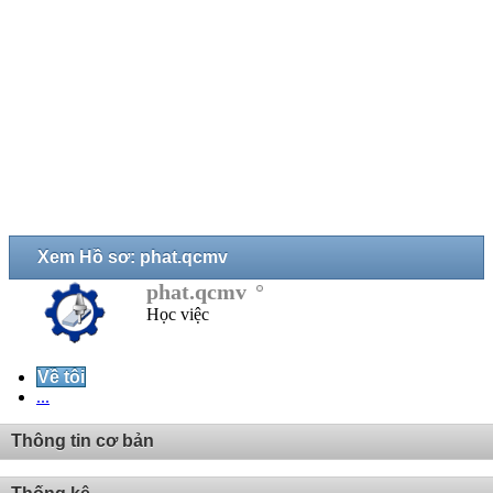
Xem Hồ sơ: phat.qcmv
phat.qcmv
Học việc
Về tôi
...
Thông tin cơ bản