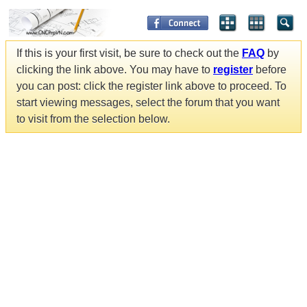
If this is your first visit, be sure to check out the
FAQ
by
clicking the link above. You may have to
register
before
you can post: click the register link above to proceed. To
start viewing messages, select the forum that you want
to visit from the selection below.