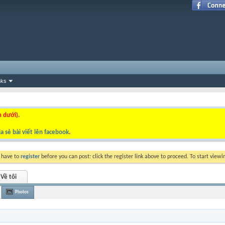
nks
n dưới).
a sẻ bài viết lên facebook
.
y have to
register
before you can post: click the register link above to proceed. To start view
Về tôi
Photos