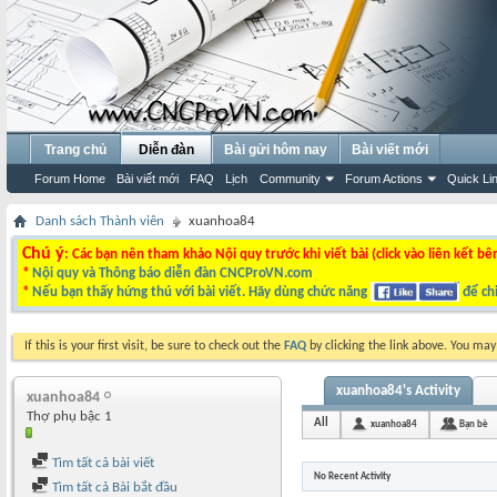
Trang chủ
Diễn đàn
Bài gửi hôm nay
Bài viết mới
Forum Home
Bài viết mới
FAQ
Lịch
Community
Forum Actions
Quick Li
Danh sách Thành viên
xuanhoa84
Chú ý
: Các bạn nên tham khảo Nội quy trước khi viết bài (click vào liên kết bê
*
Nội quy và Thông báo diễn đàn CNCProVN.com
*
Nếu bạn thấy hứng thú với bài viết. Hãy dùng chức năng
để chi
If this is your first visit, be sure to check out the
FAQ
by clicking the link above. You ma
xuanhoa84's Activity
xuanhoa84
Thợ phụ bậc 1
All
xuanhoa84
Bạn bè
Tìm tất cả bài viết
No Recent Activity
Tìm tất cả Bài bắt đầu