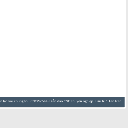
ên lạc với chúng tôi
CNCProVN - Diễn đàn CNC chuyên nghiệp
Lưu trữ
Lên trên