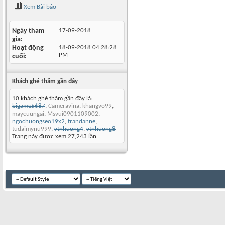
Xem Bài báo
Ngày tham
17-09-2018
gia
Hoạt động
18-09-2018
04:28:28
PM
cuối
Khách ghé thăm gần đây
10 khách ghé thăm gần đây là:
bigame5687
,
Cameravina
,
khangvo99
,
maycuungai
,
Msvui0901109002
,
ngochuongseo19x2
,
trandanne
,
tudaimynu999
,
vtnhuong4
,
vtnhuong8
Trang này được xem 27,243 lần