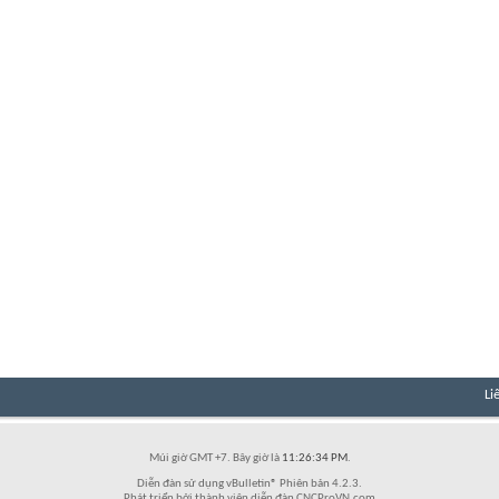
Li
Múi giờ GMT +7. Bây giờ là
11:26:34 PM
.
Diễn đàn sử dụng vBulletin® Phiên bản 4.2.3.
Phát triển bởi thành viên diễn đàn CNCProVN.com