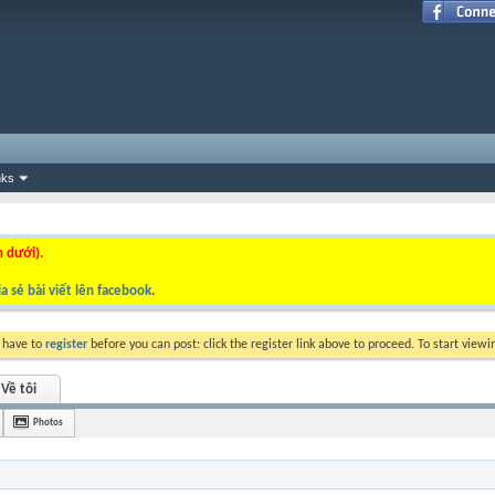
nks
n dưới).
a sẻ bài viết lên facebook
.
y have to
register
before you can post: click the register link above to proceed. To start view
Về tôi
Photos