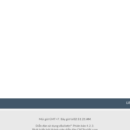
Li
Múi giờ GMT +7. Bây giờ là
02:51:21 AM
.
Diễn đàn sử dụng vBulletin® Phiên bản 4.2.3.
Phát triển bởi thành viên diễn đàn CNCProVN.com