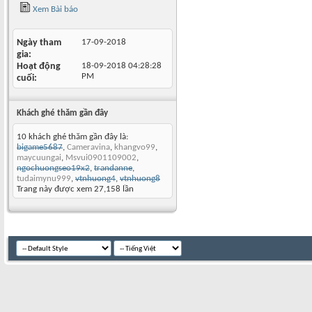
Xem Bài báo
Ngày tham
17-09-2018
gia
Hoạt động
18-09-2018
04:28:28
PM
cuối
Khách ghé thăm gần đây
10 khách ghé thăm gần đây là:
bigame5687
,
Cameravina
,
khangvo99
,
maycuungai
,
Msvui0901109002
,
ngochuongseo19x2
,
trandanne
,
tudaimynu999
,
vtnhuong4
,
vtnhuong8
Trang này được xem 27,158 lần