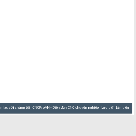
ên lạc với chúng tôi
CNCProVN - Diễn đàn CNC chuyên nghiệp
Lưu trữ
Lên trên