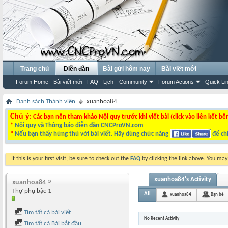
Trang chủ
Diễn đàn
Bài gửi hôm nay
Bài viết mới
Forum Home
Bài viết mới
FAQ
Lịch
Community
Forum Actions
Quick Li
Danh sách Thành viên
xuanhoa84
Chú ý
: Các bạn nên tham khảo Nội quy trước khi viết bài (click vào liên kết bê
*
Nội quy và Thông báo diễn đàn CNCProVN.com
*
Nếu bạn thấy hứng thú với bài viết. Hãy dùng chức năng
để chi
If this is your first visit, be sure to check out the
FAQ
by clicking the link above. You ma
xuanhoa84's Activity
xuanhoa84
Thợ phụ bậc 1
All
xuanhoa84
Bạn bè
Tìm tất cả bài viết
No Recent Activity
Tìm tất cả Bài bắt đầu